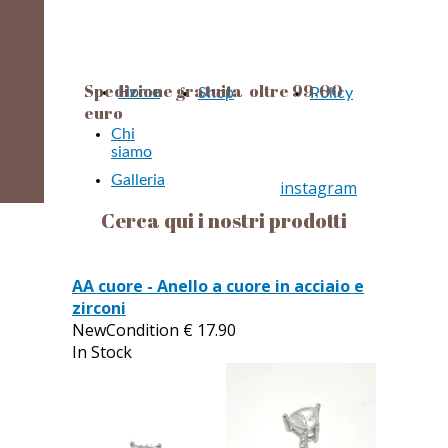
Gioielleria Belli
Gioielleria Belli dal 1957
dal 1957
Spedizione gratuita oltre 99,00
Home
Shop
Policy
euro
Chi
siamo
Galleria
instagram
Cerca qui i nostri prodotti
AA cuore - Anello a cuore in acciaio e
zirconi
NewCondition
€
17.90
In Stock