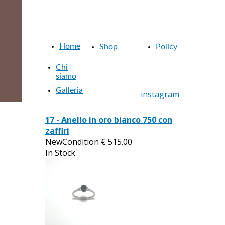
Gioielleria Belli
Gioielleria Belli dal 1957
dal 1957
Home
Shop
Policy
Chi
siamo
Galleria
instagram
17 - Anello in oro bianco 750 con
zaffiri
NewCondition
€
515.00
In Stock