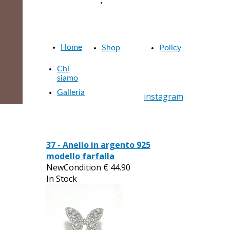
COOKIE
Gioielleria Belli
Gioielleria Belli dal 1957
POLICY
dal 1957
Home
Shop
Policy
Chi
siamo
Galleria
instagram
37 - Anello in argento 925
modello farfalla
NewCondition
€
44.90
In Stock