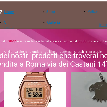
57
Policy
Shop
Home
Chi
Galleria
ins
siamo
shop
 dello
e scrivi nella casella della ricerca il nome del prodotto che vuoi tr
logio - Ciondolo - Collanina - Catenina - Orecchini - Bracciale
dei nostri prodotti che troverai n
endita a Roma via dei Castani 1