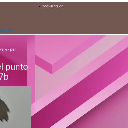
COOKIE POLICY
tagram
ovare - per
el punto
47b